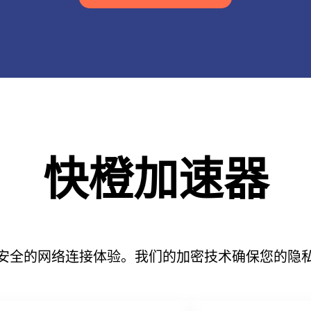
快橙加速器
安全的网络连接体验。我们的加密技术确保您的隐