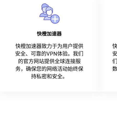
快橙加速器
快橙加速器致力于为用户提供
安全、可靠的VPN体验。我们
的官方网站提供全球连接服
务，确保您的网络活动始终保
持私密和安全。