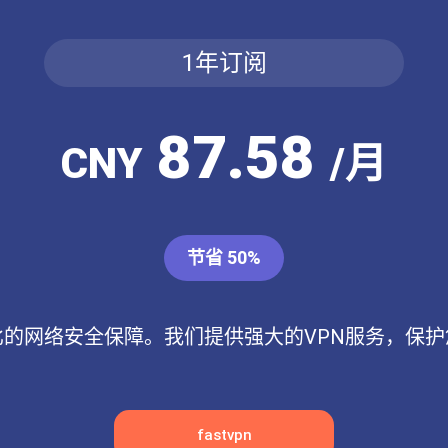
1年订阅
87.58
CNY
/月
节省 50%
的网络安全保障。我们提供强大的VPN服务，保
fastvpn