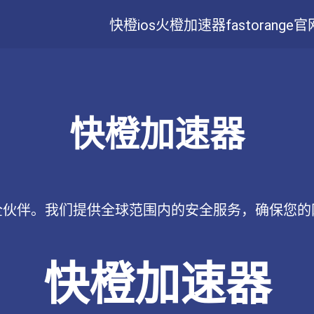
快橙ios
火橙加速器
fastorang
快橙加速器
全伙伴。我们提供全球范围内的安全服务，确保您的
快橙加速器