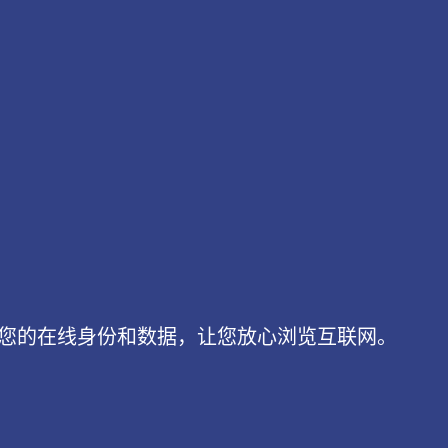
护您的在线身份和数据，让您放心浏览互联网。