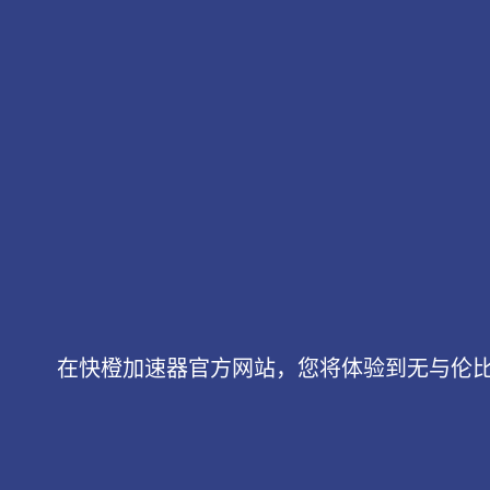
在快橙加速器官方网站，您将体验到无与伦比